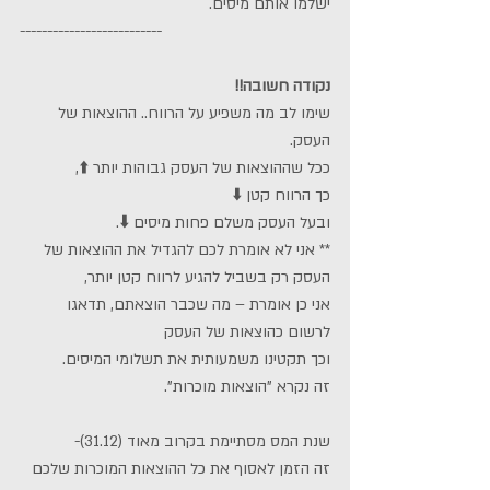
ישלמו אותם מיסים.
--------------------------
נקודה חשובה!!
שימו לב מה משפיע על הרווח.. ההוצאות של 
העסק.
ככל שההוצאות של העסק גבוהות יותר ⬆️,
כך הרווח קטן ⬇️
ובעל העסק משלם פחות מיסים ⬇️.
** אני לא אומרת לכם להגדיל את ההוצאות של 
העסק רק בשביל להגיע לרווח קטן יותר,
אני כן אומרת – מה שכבר הוצאתם, תדאגו 
לרשום כהוצאות של העסק
וכך תקטינו משמעותית את תשלומי המיסים.
זה נקרא "הוצאות מוכרות".
שנת המס מסתיימת בקרוב מאוד (31.12)-
זה הזמן לאסוף את כל ההוצאות המוכרות שלכם 