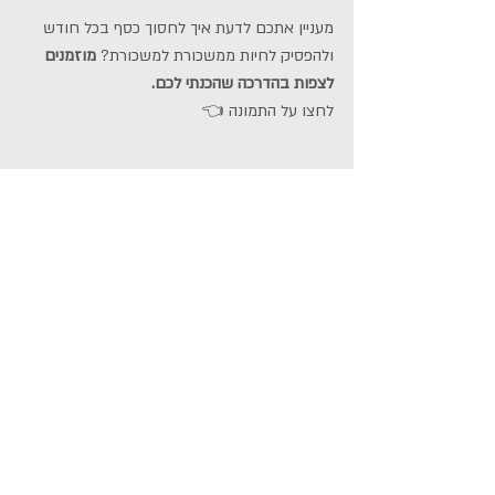
מעניין אתכם לדעת איך לחסוך כסף בכל חודש 
ולהפסיק לחיות ממשכורת למשכורת? 
מוזמנים 
לצפות בהדרכה שהכנתי לכם. 
לחצו על התמונה 👈
בהצלחה!!
אני כאן בשבילכם 🌺
מדריך זה נועד למסירת מידע בלבד ואין לראות בו 
כמתן חוות דעת ו/או ייעוץ מקצועי.
פותחים שנה
כלכלת משפחה
כתבות לבלוג