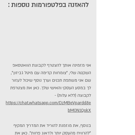
להאזנה בפלטפורמות נוספות :
אני מזמינה אותך להצטרף לקבוצת הוואטסאפ 
השקטה שלי, "צומחות קדימה עם מיטל גביזון", 
שם אני משתפת תכנים וערך נוסף שיכול לעזור 
לך במסע העסקי והאישי שלך. כאן את מצטרפת 
לקבוצה (ללא עלות) - 
https://chat.whatsapp.com/DzMBeVpardd8e
bM0N1QskX
בנוסף, את מוזמנת להוריד את המדריך המקיף 
"להרוויח מהעסק יותר ולדאוג פחות". כאן את 