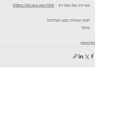
מורידה את המדריך - 
https://lp.vp4.me/1jh9
תהני ושיהיה המון הצלחה!
מיטל
פודקאסט
פוסטים קשורים
הצג הכול