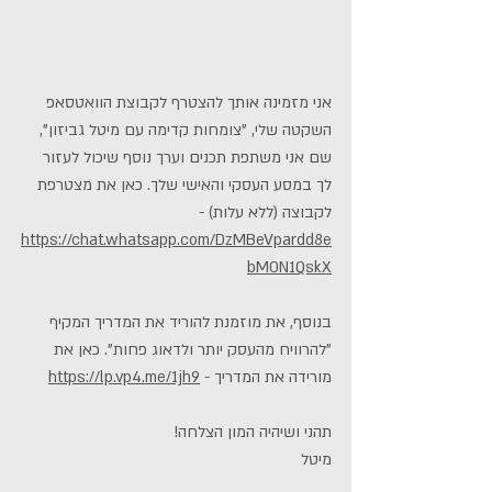
אני מזמינה אותך להצטרף לקבוצת הוואטסאפ 
השקטה שלי, "צומחות קדימה עם מיטל גביזון", 
שם אני משתפת תכנים וערך נוסף שיכול לעזור 
לך במסע העסקי והאישי שלך. כאן את מצטרפת 
לקבוצה (ללא עלות) - 
https://chat.whatsapp.com/DzMBeVpardd8e
bM0N1QskX
בנוסף, את מוזמנת להוריד את המדריך המקיף 
"להרוויח מהעסק יותר ולדאוג פחות". כאן את 
מורידה את המדריך - 
https://lp.vp4.me/1jh9
תהני ושיהיה המון הצלחה!
מיטל