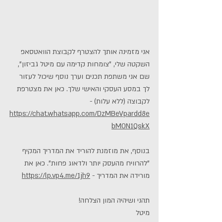
אני מזמינה אותך להצטרף לקבוצת הוואטסאפ 
השקטה שלי, "צומחות קדימה עם מיטל גביזון", 
שם אני משתפת תכנים וערך נוסף שיכול לעזור 
לך במסע העסקי והאישי שלך. כאן את מצטרפת 
לקבוצה (ללא עלות) - 
https://chat.whatsapp.com/DzMBeVpardd8e
bM0N1QskX
בנוסף, את מוזמנת להוריד את המדריך המקיף 
"להרוויח מהעסק יותר ולדאוג פחות". כאן את 
מורידה את המדריך - 
https://lp.vp4.me/1jh9
תהני ושיהיה המון הצלחה!
מיטל