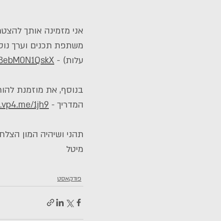
אני מזמינה אותך להצטר
משתפת תכנים וערך נוסף
עלות) - 
d8ebM0N1QskX
בנוסף, את מוזמנת להור
המדריך - 
p.vp4.me/1jh9
תהני ושיהיה המון הצלח
מיטל
פודקאסט