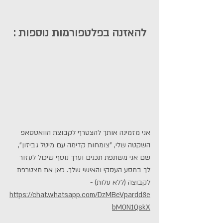
להאזנה בפלטפורמות נוספות :
אני מזמינה אותך להצטרף לקבוצת הוואטסאפ 
השקטה שלי, "צומחות קדימה עם מיטל גביזון", 
שם אני משתפת תכנים וערך נוסף שיכול לעזור 
לך במסע העסקי והאישי שלך. כאן את מצטרפת 
לקבוצה (ללא עלות) - 
https://chat.whatsapp.com/DzMBeVpardd8e
bM0N1QskX