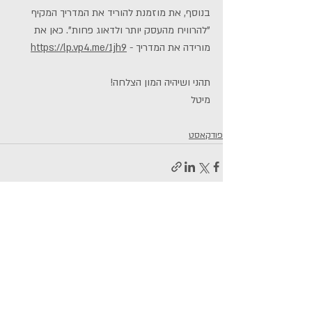
בנוסף, את מוזמנת להוריד את המדריך המקיף 
"להרוויח מהעסק יותר ולדאוג פחות". כאן את 
מורידה את המדריך - 
https://lp.vp4.me/1jh9
תהני ושיהיה המון הצלחה!
מיטל
פודקאסט
פוסטים קשורים
הצג הכול