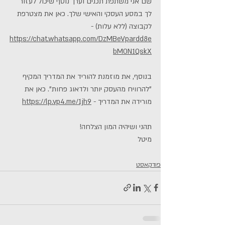
שם אני משתפת תכנים וערך נוסף שיכול לעזור 
לך במסע העסקי והאישי שלך. כאן את מצטרפת 
לקבוצה (ללא עלות) - 
https://chat.whatsapp.com/DzMBeVpardd8e
bM0N1QskX
בנוסף, את מוזמנת להוריד את המדריך המקיף 
"להרוויח מהעסק יותר ולדאוג פחות". כאן את 
מורידה את המדריך - 
https://lp.vp4.me/1jh9
תהני ושיהיה המון הצלחה!
מיטל
פודקאסט