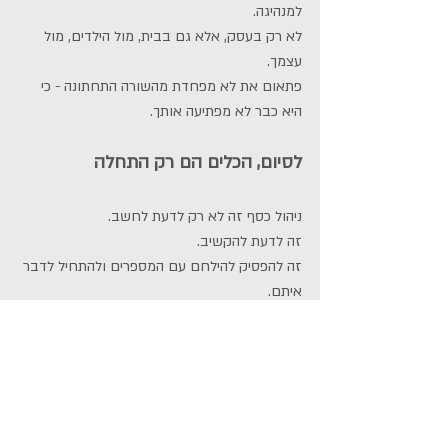
למנהיגה.
לא רק בעסק, אלא גם בבית, מול הילדים, מול 
עצמך.
פתאום את לא מפחדת מהשורה התחתונה - כי 
היא כבר לא מפתיעה אותך.
לסיום, הכלים הם רק התחלה
ניהול כסף זה לא רק לדעת לחשב.
זה לדעת להקשיב.
זה להפסיק להילחם עם המספרים ולהתחיל לדבר 
איתם.
המספרים שלך הם לא מבחן, הם שפה.
וכשאת לומדת לדבר אותה,
את לא רק מבינה כמה את מרוויחה, את מבינה מי 
את בעסק שלך.