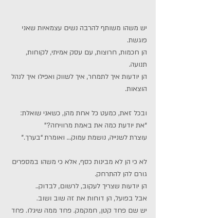
יש משהו משותף להרבה נשים עצמאיות שאני 
פוגשת. 
הן חכמות, חרוצות, עם עסק אמיתי, לקוחות, 
תנועה.
הן יודעות איך לתמחר, איך לשווק ואפילו איך לנהל 
הוצאות.
ובכל זאת, כמעט כל אחת מהן, כשאני שואלת: 
“את יודעת כמה את באמת מרוויחה?”
עוצרת לשנייה, נושמת עמוק… ואומרת “בערך.”
לא כי הן לא מבינות כסף, אלא כי משהו במספרים 
גורם להן להתרחק.
הן יודעות שצריך לעקוב, לרשום, לבדוק..
אבל בפועל, הן דוחות את זה שוב ושוב.
יש שם פחד קטן, חמקמק. פחד ממה שיגלו. פחד 