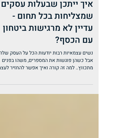
16 באוק׳ 2025
איך ייתכן שבעלות עסקים
שמצליחות בכל תחום -
עדיין לא מרגישות ביטחון
עם הכסף?
נשים עצמאיות רבות יודעות הכל על העסק שלהן
אבל כשהן פוגשות את המספרים, משהו בפנים
מתכווץ.. למה זה קורה ואיך אפשר להחזיר לעצ
שקט, שליטה ובהירות כלכלית - בלי ללכת לאיבו
בדרך? יש משהו משותף להרבה נשים עצמאיות
שאני פוגשת. הן חכמות, חרוצות, עם עסק אמיתי
לקוחות, תנועה. הן יודעות איך לתמחר, איך לשוו
ואפילו איך לנהל הוצאות. ובכל זאת, כמעט כל
אחת מהן, כשאני שואלת: “את יודעת כמה את